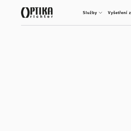
Služby
Vyšetření 
Pomáháme měnit pohled na svět