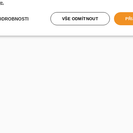
e.
ODROBNOSTI
VŠE ODMÍTNOUT
PŘ
tné
Analytické cookies
Marketingové cookies
Fu